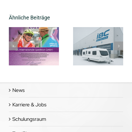
Logistics
feiert
Ähnliche Beiträge
30
Jahre
Erfolg!
ft
Wohnwagenstellplatz
Container
News
Karriere & Jobs
Schulungsraum