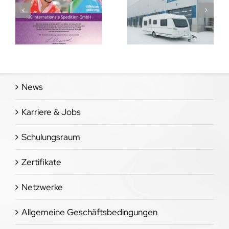
ft
Wohnwagenstellplatz
Container
News
Karriere & Jobs
Schulungsraum
Zertifikate
Netzwerke
Allgemeine Geschäftsbedingungen