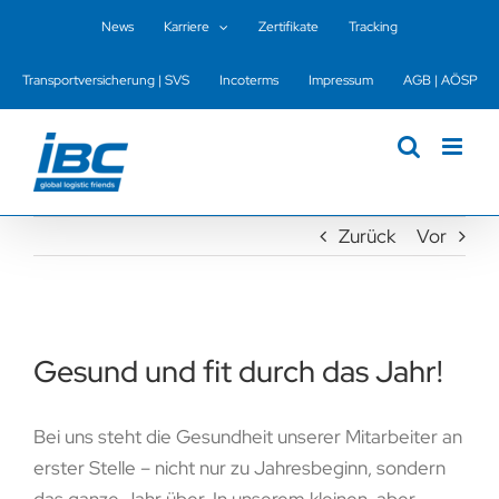
Zum
News
Karriere
Zertifikate
Tracking
Inhalt
springen
Transportversicherung | SVS
Incoterms
Impressum
AGB | AÖSP
Zurück
Vor
Gesund und fit durch das Jahr!
Bei uns steht die Gesundheit unserer Mitarbeiter an
erster Stelle – nicht nur zu Jahresbeginn, sondern
das ganze Jahr über. In unserem kleinen, aber