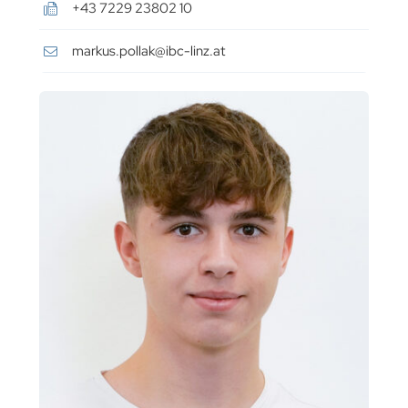
+43 7229 23802 10
markus.pollak@ibc-linz.at