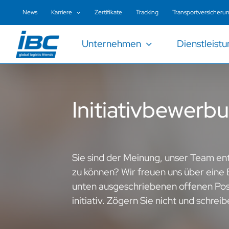
Zum
News
Karriere
Zertifikate
Tracking
Transportversicheru
Inhalt
springen
Unternehmen
Dienstleist
Initiativbewerb
Sie sind der Meinung, unser Team en
zu können? Wir freuen uns über eine
unten ausgeschriebenen offenen Po
initiativ. Zögern Sie nicht und schreib