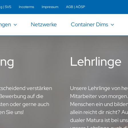
ng | SVS
Incoterms
Impressum
AGB | AÖSP
ungen
Netzwerke
Container Dims
ung
Lehrlinge
tscheidend verstärken
Unsere Lehrlinge von heu
 Bewerbung auf die
Mitarbeiter von morgen.
sten oder gerne auch
Menschen ein und bilden 
en Sie uns!
allein reicht dir nicht? 
dualer Matura ist bei u