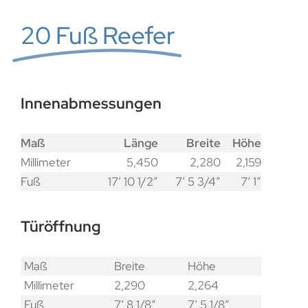
20 Fuß Reefer
Innenabmessungen
Maß
Länge
Breite
Höhe
Millimeter
5,450
2,280
2,159
Fuß
17′ 10 1/2″
7′ 5 3/4″
7′ 1″
Türöffnung
Maß
Breite
Höhe
Millimeter
2,290
2,264
Fuß
7′ 8 1/8″
7′ 5 1/8″