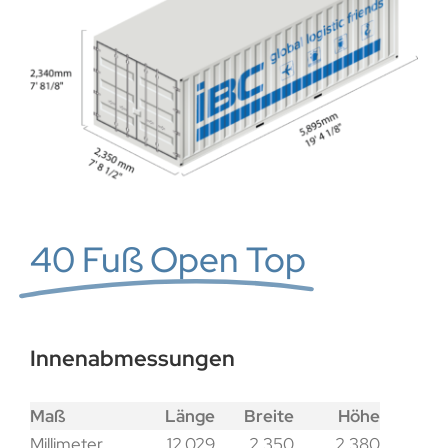
40 Fuß Open Top
Innenabmessungen
Maß
Länge
Breite
Höhe
Millimeter
12,029
2,350
2,380