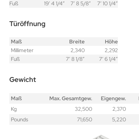
Fuß
19′ 4 1/4″
7′ 8 5/8″
7′ 10 1/4″
Türöffnung
Maß
Breite
Höhe
Millimeter
2,340
2,292
Fuß
7′ 8 1/8″
7′ 6 1/4″
Gewicht
Maß
Max. Gesamtgew.
Eigengew.
Kg
32,500
2,370
Pounds
71,650
5,220