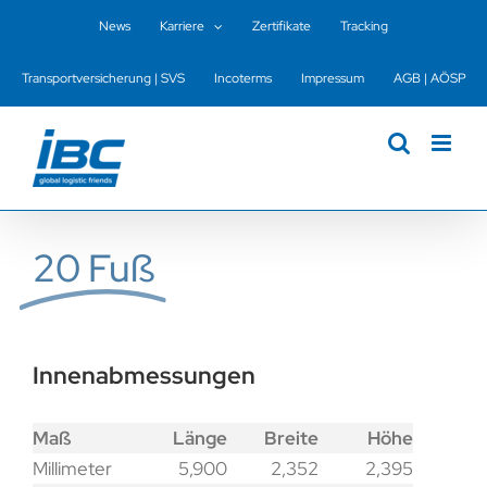
Zum
News
Karriere
Zertifikate
Tracking
Inhalt
springen
Transportversicherung | SVS
Incoterms
Impressum
AGB | AÖSP
20 Fuß
Innenabmessungen
Maß
Länge
Breite
Höhe
Millimeter
5,900
2,352
2,395