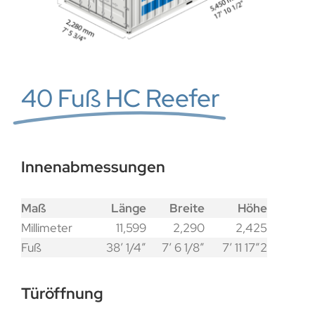
40 Fuß HC Reefer
Innenabmessungen
Maß
Länge
Breite
Höhe
Millimeter
11,599
2,290
2,425
Fuß
38′ 1/4″
7′ 6 1/8″
7′ 11 17″2
Türöffnung