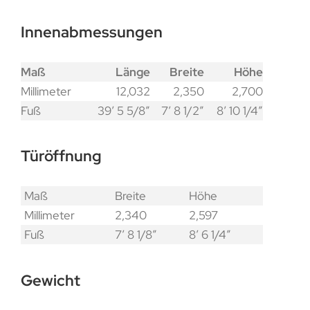
Innenabmessungen
Maß
Länge
Breite
Höhe
Millimeter
12,032
2,350
2,700
Fuß
39′ 5 5/8″
7′ 8 1/2″
8′ 10 1/4″
Türöffnung
Maß
Breite
Höhe
Millimeter
2,340
2,597
Fuß
7′ 8 1/8″
8′ 6 1/4″
Gewicht