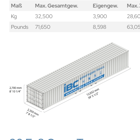
Maß
Max. Gesamtgew.
Eigengew.
Max.
Kg
32,500
3,900
28,6
Pounds
71,650
8,598
63,0