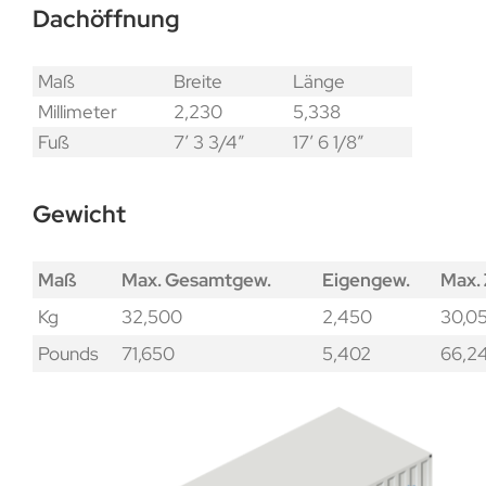
Dachöffnung
Maß
Breite
Länge
Millimeter
2,230
5,338
Fuß
7′ 3 3/4″
17′ 6 1/8″
Gewicht
Maß
Max. Gesamtgew.
Eigengew.
Max.
Kg
32,500
2,450
30,0
Pounds
71,650
5,402
66,2