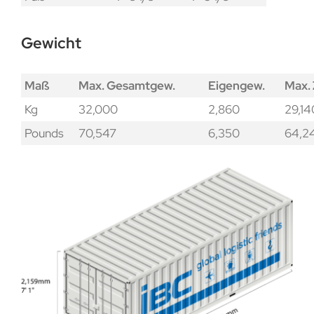
Gewicht
Maß
Max. Gesamtgew.
Eigengew.
Max.
Kg
32,000
2,860
29,14
Pounds
70,547
6,350
64,2