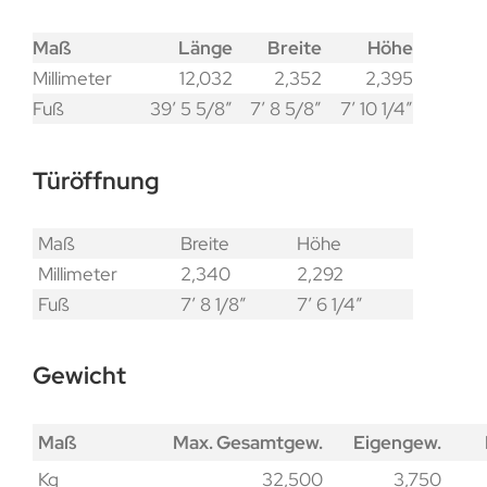
Maß
Länge
Breite
Höhe
Millimeter
12,032
2,352
2,395
Fuß
39′ 5 5/8″
7′ 8 5/8″
7′ 10 1/4″
Türöffnung
Maß
Breite
Höhe
Millimeter
2,340
2,292
Fuß
7′ 8 1/8″
7′ 6 1/4″
Gewicht
Maß
Max. Gesamtgew.
Eigengew.
Kg
32,500
3,750