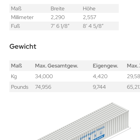
Maß
Breite
Höhe
Millimeter
2,290
2,557
Fuß
7′ 6 1/8″
8′ 4 5/8″
Gewicht
Maß
Max. Gesamtgew.
Eigengew.
Max.
Kg
34,000
4,420
29,5
Pounds
74,956
9,744
65,21