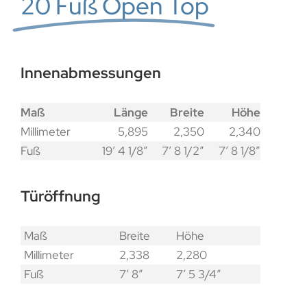
20 Fuß Open Top
Innenabmessungen
Maß
Länge
Breite
Höhe
Millimeter
5,895
2,350
2,340
Fuß
19′ 4 1/8″
7′ 8 1/2″
7′ 8 1/8″
Türöffnung
Maß
Breite
Höhe
Millimeter
2,338
2,280
Fuß
7′ 8″
7′ 5 3/4″