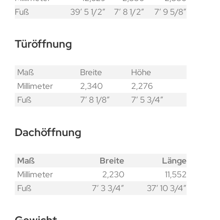
Fuß
39′ 5 1/2″
7′ 8 1/2″
7′ 9 5/8″
Türöffnung
Maß
Breite
Höhe
Millimeter
2,340
2,276
Fuß
7′ 8 1/8″
7′ 5 3/4″
Dachöffnung
Maß
Breite
Länge
Millimeter
2,230
11,552
Fuß
7′ 3 3/4″
37′ 10 3/4″